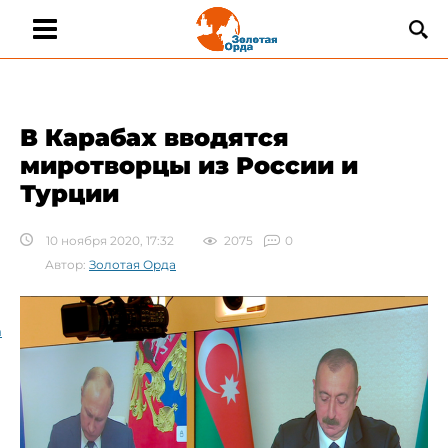
В Карабах вводятся
миротворцы из России и
Турции
10 ноября 2020, 17:32
2075
0
Автор:
Золотая Орда
а