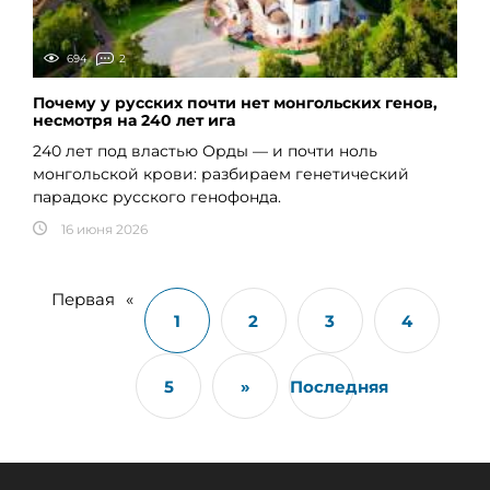
694
2
Почему у русских почти нет монгольских генов,
несмотря на 240 лет ига
240 лет под властью Орды — и почти ноль
монгольской крови: разбираем генетический
парадокс русского генофонда.
16 июня 2026
Первая
«
1
2
3
4
5
»
Последняя