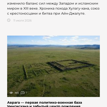
изменило баланс сил между Западом и исламским
миром в XIII веке. Хроника похода Хулагу-хана, союз
с крестоносцами и битва при Айн-Джалуте.
11 июля 2026
365
1
Аврага — первая политико-военная база
Чингисхана и забытый центр рождения