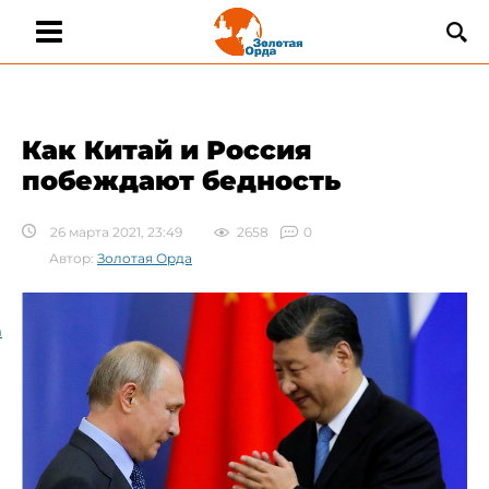
Как Китай и Россия
побеждают бедность
26 марта 2021, 23:49
2658
0
Автор:
Золотая Орда
а