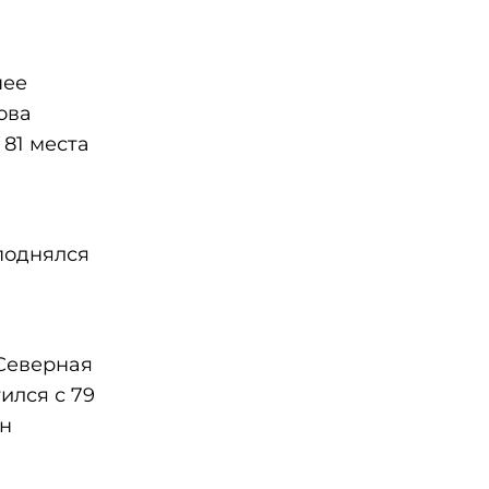
нее
ова
 81 места
поднялся
(Северная
ился с 79
ин