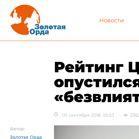
Новости
Рейтинг 
опустился
«безвлия
05 сентября 2018, 00:53
238
Автор:
Золотая Орда