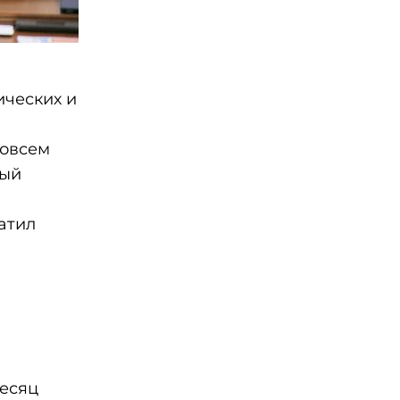
ических и
совсем
ный
атил
месяц