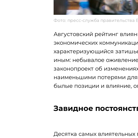
Фото: пресс-служба правительства 
Августовский рейтинг влиян
экономических коммуникаций
характеризующийся затишьем
иным: небывалое оживление 
законопроект об изменениях
наименьшими потерями для с
былые позиции и влияние, 
Завидное постоянст
Десятка самых влиятельных 