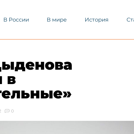
В России
В мире
История
Ст
Цыденова
 в
тельные»
2
0