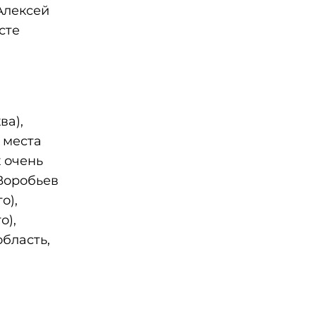
Алексей
сте
ва),
 места
 очень
 Воробьев
о),
о),
бласть,