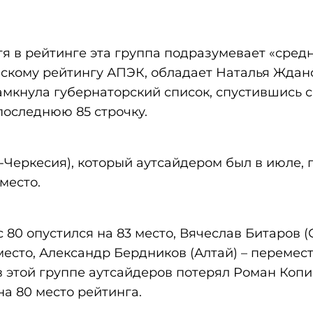
 в рейтинге эта группа подразумевает «сред
овскому рейтингу АПЭК, обладает Наталья Ждан
амкнула губернаторский список, спустившись с
последнюю 85 строчку.
Черкесия), который аутсайдером был в июле, 
место.
 80 опустился на 83 место, Вячеслав Битаров 
 место, Александр Бердников (Алтай) – перемест
 в этой группе аутсайдеров потерял Роман Коп
 на 80 место рейтинга.