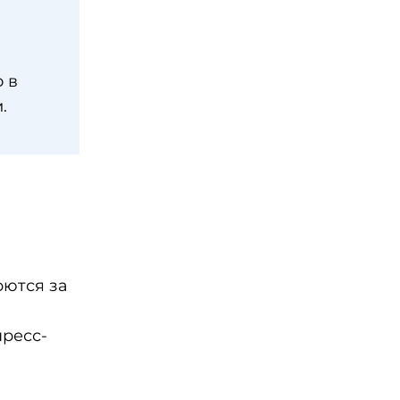
 в
.
рются за
пресс-