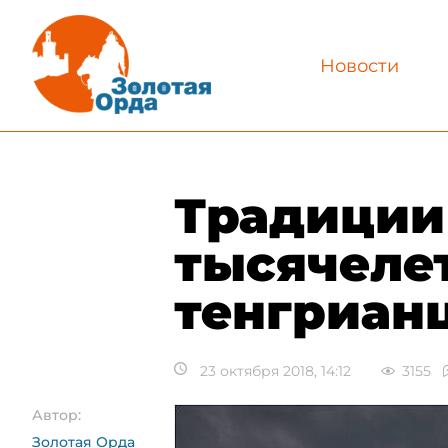
Новости
Традиции
тысячелет
тенгриан
23 октября 2018, 14:12
3155
Автор:
Золотая Орда