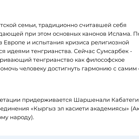
тской семьи, традиционно считавшей себя
юдающей при этом основных канонов Ислама. П
в Европе и испытания кризиса религиозной
ся идеями тенгрианства. Сейчас Сумсарбек -
тривающий тенгрианство как философское
омочь человеку достигнуть гармонию с самим 
ретации придерживается Шаршенали Кабатеги
ъединения «Кыргыз эл касиети академиясы» (А
му народу).