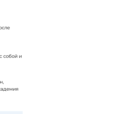
осле
с собой и
н,
кадемия