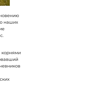
зновению
до наших
ие
с.
и корнями
вовавший
очевников
ских