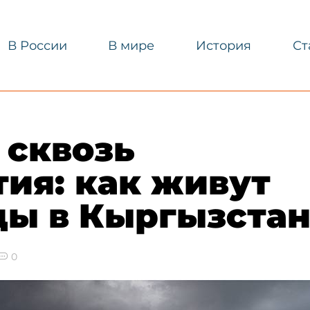
В России
В мире
История
Ст
 сквозь
ия: как живут
цы в Кыргызста
0