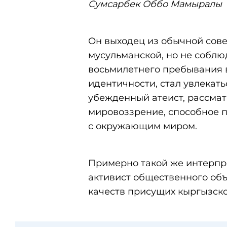
Сумсарбек Оббо Мамыралы
Он выходец из обычной сове
мусульманской, но не собл
восьмилетнего пребывания 
идентичности, стал увлекать
убежденный атеист, рассма
мировоззрение, способное п
с окружающим миром.
Примерно такой же интерп
активист общественного об
качеств присущих кыргызско