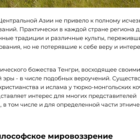
Центральной Азии не привело к полному исче
ваний. Практически в каждой стране региона 
нные традиции и различные культы, переживш
вания, но не потерявшие к себе веру и интере
мического божества Тенгри, восходящее своим
й эры - в числе подобных вероучений. Сущест
христианства и ислама у тюрко-монгольских к
едставляет интерес для многих представителей
 в том числе и для определенной части этниче
илософское мировоззрение