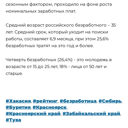
сезонным фактором, проходило на фоне роста
номинальных заработных плат.
Средний возраст российского безработного – 35
лет. Средний срок, который уходит на поиски
работы, составляет 6,9 месяца, при этом 25,6%
безработных тратят на это год и более.
Четверть безработных (26,4%) - это молодежь в
возрасте от 15 до 25 лет, 18% - лица от 50 лет и
старше.
#Хакасия
,
#рейтинг
,
#безработица
,
#Сибирь
,
#Бурятия
,
#Красноярск
,
#Красноярский край
,
#Забайкальский край
,
#Тува