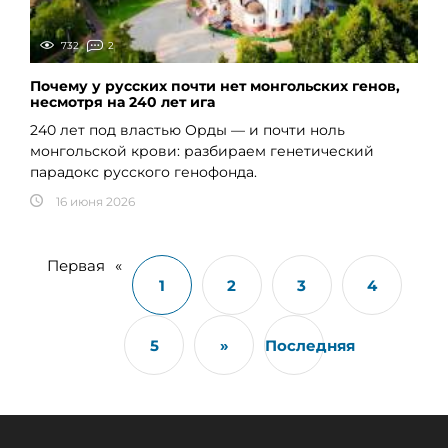
732
2
Почему у русских почти нет монгольских генов,
несмотря на 240 лет ига
240 лет под властью Орды — и почти ноль
монгольской крови: разбираем генетический
парадокс русского генофонда.
16 июня 2026
Первая
«
1
2
3
4
5
»
Последняя