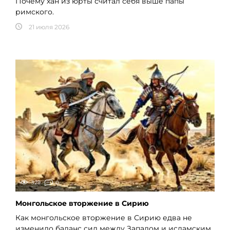
Почему хан из юрты считал себя выше папы
римского.
21 июля 2026
329
0
Монгольское вторжение в Сирию
Как монгольское вторжение в Сирию едва не
изменило баланс сил между Западом и исламским