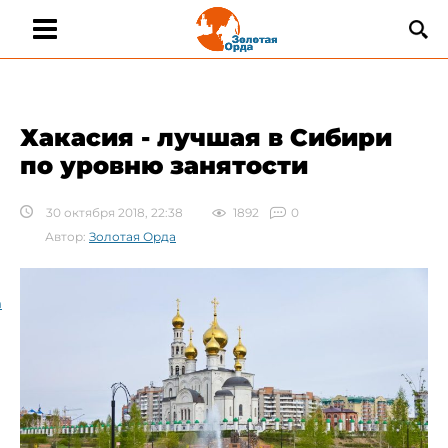
Хакасия - лучшая в Сибири
по уровню занятости
30 октября 2018, 22:38
1892
0
Автор:
Золотая Орда
а