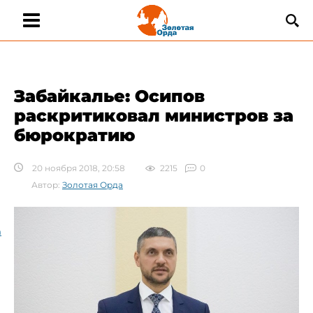
Забайкалье: Осипов
раскритиковал министров за
бюрократию
20 ноября 2018, 20:58
2215
0
Автор:
Золотая Орда
а