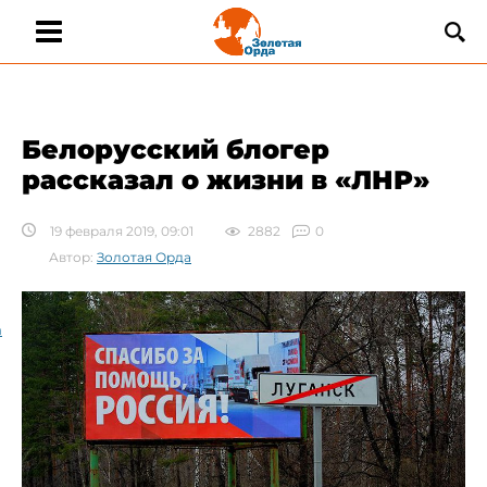
Белорусский блогер
рассказал о жизни в «ЛНР»
19 февраля 2019, 09:01
2882
0
Автор:
Золотая Орда
а