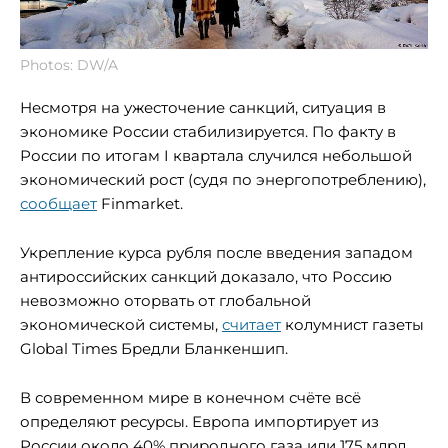
Photos: DW/A
Несмотря на ужесточение санкций, ситуация в
экономике России стабилизируется. По факту в
России по итогам I квартала случился небольшой
экономический рост (судя по энергопотреблению),
сообщает
Finmarket.
Укрепление курса рубля после введения западом
антироссийских санкций доказало, что Россию
невозможно оторвать от глобальной
экономической системы,
считает
колумнист газеты
Global Times Бредли Бланкеншип.
В современном мире в конечном счёте всё
определяют ресурсы. Европа импортирует из
России около 40% природного газа или 175 млрд