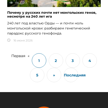
719
2
Почему у русских почти нет монгольских генов,
несмотря на 240 лет ига
240 лет под властью Орды — и почти ноль
монгольской крови: разбираем генетический
парадокс русского генофонда.
16 июня 2026
Первая
«
1
2
3
4
5
»
Последняя