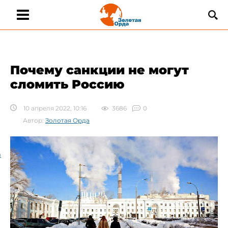
Почему санкции не могут
сломить Россию
10 апреля 2022, 10:16
3686
0
Автор:
Золотая Орда
а