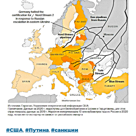
#США
,
#Путина
,
#санкции