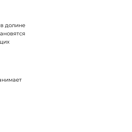
 в долине
тановятся
бщих
занимает