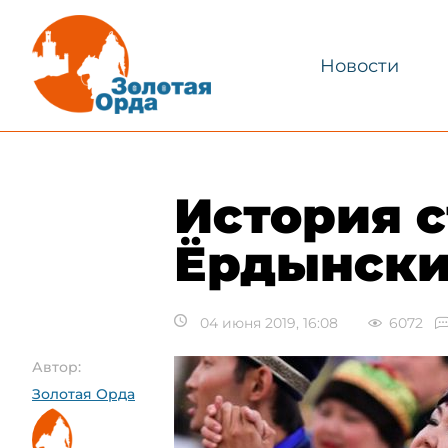
Новости
История 
Ёрдынски
04 июня 2019, 16:08
6072
Автор:
Золотая Орда