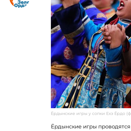
Ёрдынские игры у сопки Ехэ Ёрдо (фот
Ёрдынские игры проводятся с 