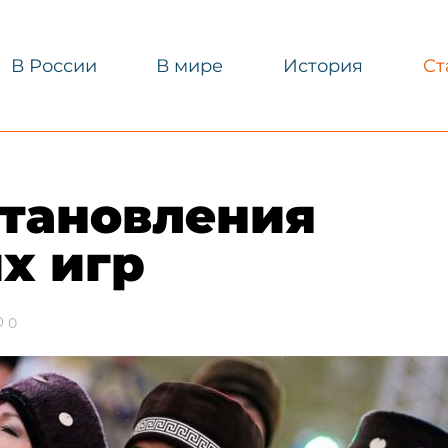
В России
В мире
История
Ст
становления
х игр
0