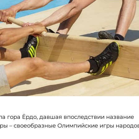
ла гора Ёрдо, давшая впоследствии название
гры – своеобразные Олимпийские игры народо