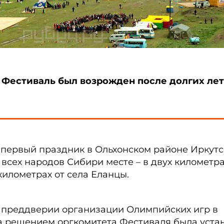
Фестиваль был возрожден после долгих лет
 первый праздник в Ольхонском районе Иркут
 всех народов Сибири месте – в двух километра
километрах от села Еланцы.
 в преддверии организации Олимпийских игр в
та решением оргкомитета Фестиваля была уста