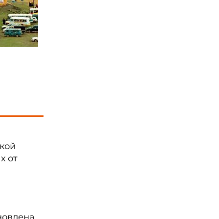
ской
х от
новлена