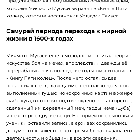
Представляем вашему вниманию основные идеи,
которые Миямото Мусаси выразил в «Книге Пяти
колец», которые восстановил Уодзуми Такаси.
Самурай периода перехода к мирной
жизни в 1600-х годах
Миямото Мусаси ещё в молодости написал теорию
искусства боя на мечах, впоследствии дважды её
перерабатывал и в последние годы жизни написал
«Книгу Пяти колец». После него остались два
послания к феодалам-даймё, несколько десятков
выполненных тушью монохромных картин в жанре
суйбокуга, в которых подтверждено его авторство,
сделанный им деревянный меч, гарды меча (цуба)
и некоторые другие вещи. Его приёмные сыновья и
ученики оставили записи, в архивах сохранились
документы княжеств, с которыми была связана его
деятельность, и объединив все эти сведения,