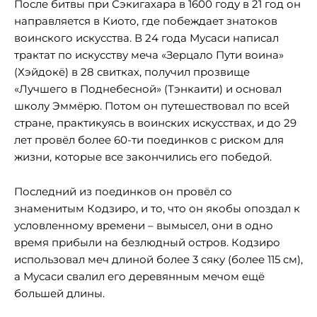
После битвы при Сэкигахара в 1600 году в 21 год он
направляется в Киото, где побеждает знатоков
воинского искусства. В 24 года Мусаси написал
трактат по искусству меча «Зерцало Пути воина»
(Хэйдокё) в 28 свитках, получил прозвище
«Лучшего в Поднебесной» (Тэнкаити) и основал
школу Эммёрю. Потом он путешествовал по всей
стране, практикуясь в воинских искусствах, и до 29
лет провёл более 60-ти поединков с риском для
жизни, которые все закончились его победой.
Последний из поединков он провёл со
знаменитым Кодзиро, и то, что он якобы опоздал к
условленному времени – вымысел, они в одно
время прибыли на безлюдный остров. Кодзиро
использовал меч длиной более 3 сяку (более 115 см),
а Мусаси свалил его деревянным мечом ещё
большей длины.