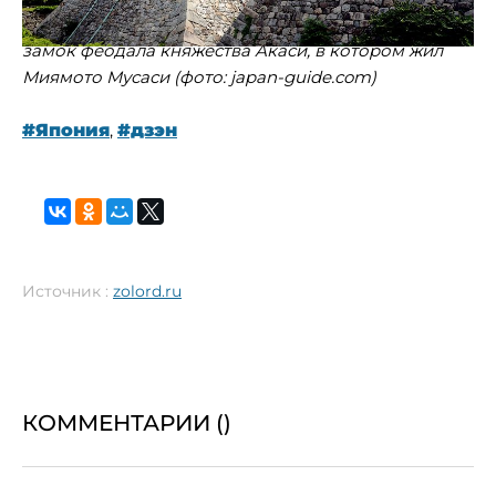
замок феодала княжества Акаси, в котором жил
Миямото Мусаси (фото: japan-guide.com)
#Япония
,
#дзэн
Источник :
zolord.ru
КОММЕНТАРИИ (
)