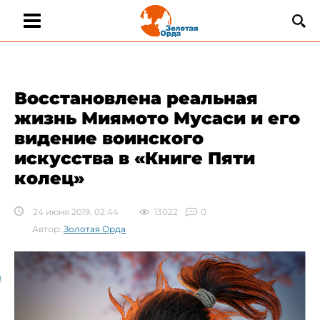
Восстановлена реальная
жизнь Миямото Мусаси и его
видение воинского
искусства в «Книге Пяти
колец»
24 июня 2019, 02:44
13022
0
Автор:
Золотая Орда
а