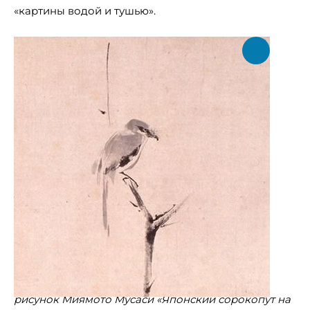
«картины водой и тушью».
рисунок Миямото Мусаси «Японский сорокопут на