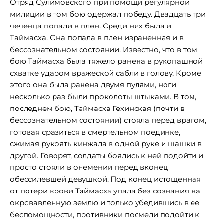
Отряд Сулимовского при помощи регулярной
милиции в том бою одержал победу. Двадцать три
чеченца попали в плен. Среди них была и
Таймасха. Она попала в плен израненная и в
бессознательном состоянии. Известно, что в том
бою Таймасха была тяжело ранена в рукопашной
схватке ударом вражеской сабли в голову, Кроме
этого она была ранена двумя пулями, ноги
несколько раз были проколоты штыками. В том,
последнем бою, Таймасха Гехинская (почти в
бессознательном состоянии) стояла перед врагом,
готовая сразиться в смертельном поединке,
сжимая рукоять кинжала в одной руке и шашки в
другой. Говорят, солдаты боялись к ней подойти и
просто стояли в онемении перед вконец
обессилевшей девушкой. Под конец истощенная
от потери крови Таймасха упала без сознания на
окровавленную землю и только убедившись в ее
беспомощности, противники посмели подойти к