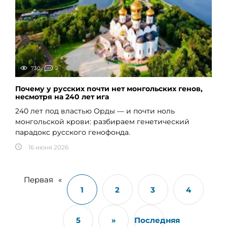
730
2
Почему у русских почти нет монгольских генов,
несмотря на 240 лет ига
240 лет под властью Орды — и почти ноль
монгольской крови: разбираем генетический
парадокс русского генофонда.
16 июня 2026
Первая
«
1
2
3
4
5
»
Последняя