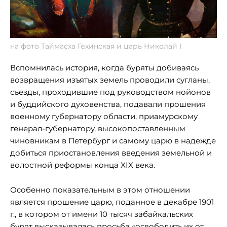
на фото Таймасха Гехинская и царь Николай I
Вспомнилась история, когда буряты добиваясь
возвращения изъятых земель проводили сугланы,
съезды, проходившие под руководством нойонов
и буддийского духовенства, подавали прошения
военному губернатору области, приамурскому
генерал-губернатору, высокопоставленным
чиновникам в Петербург и самому царю в надежде
добиться приостановления введения земельной и
волостной реформы конца XIX века.
Особенно показательным в этом отношении
является прошение царю, поданное в декабре 1901
г., в котором от имени 10 тысяч забайкальских
бурят высказывалась просьба «освободить их от...