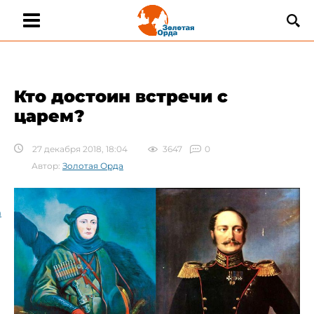
Кто достоин встречи с
царем?
27 декабря 2018, 18:04
3647
0
Автор:
Золотая Орда
а