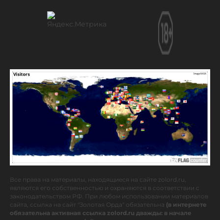
Все права на материалы, находящиеся на сайте zolord.ru,
являются его собственностью и охраняются в соответствии с
законодательством РФ. При любом использовании материалов
сайта, ссылка на сайт "Золотая Орда" обязательна
(в интернете
обязательна активная ссылка zolord.ru дважды: в начале