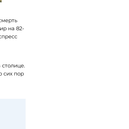
смерть
ир на 82-
спресс
 столице.
о сих пор