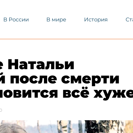
В России
В мире
История
Ст
е Натальи
й после смерти
овится всё хуж
0