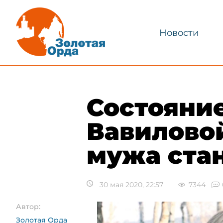
Новости
​Состояни
Вавилово
мужа стан
30 мая 2020, 22:57
7344
Автор:
Золотая Орда