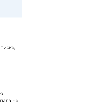
и
писке,
ью
опала не