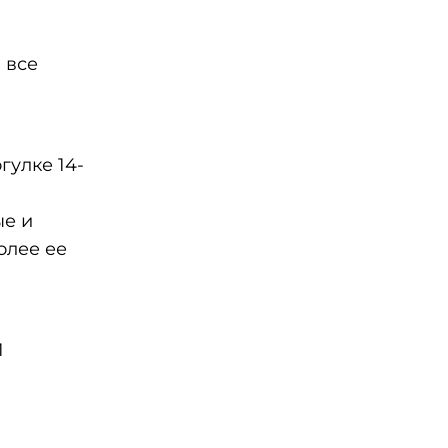
 все
гулке 14-
ые и
олее ее
1