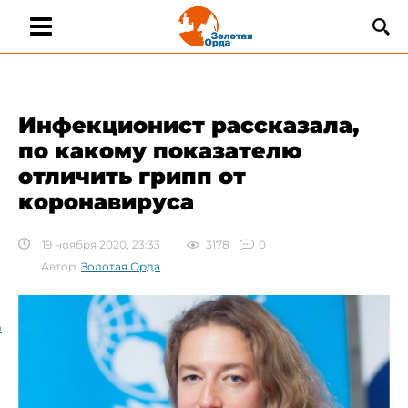
Инфекционист рассказала,
по какому показателю
отличить грипп от
коронавируса
19 ноября 2020, 23:33
3178
0
Автор:
Золотая Орда
а