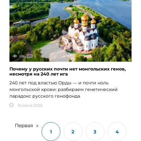
696
2
Почему у русских почти нет монгольских генов,
несмотря на 240 лет ига
240 лет под властью Орды — и почти ноль
монгольской крови: разбираем генетический
парадокс русского генофонда.
16 июня 2026
Первая
«
1
2
3
4