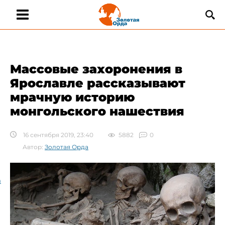
Массовые захоронения в
Ярославле рассказывают
мрачную историю
монгольского нашествия
16 сентября 2019, 23:40
5882
0
Автор:
Золотая Орда
а