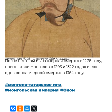
Мункэ-хан (1208 - 11 августа 1259, Чунцин)
После него там была «черная смерть» в 1278 году,
новые атаки монголов в 1293 и 1322 годах и еще
одна волна «черной смерти» в 1364 году.
#монголо-татарское иго
,
#монгольская империя
,
#Онон