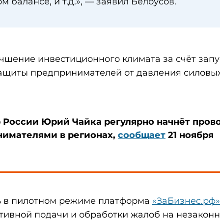
балансе, и т.д.», — заявил Белоусов.
шение инвестиционного климата за счёт запу
защиты предпринимателей от давления силовы
р России Юрий Чайка регулярно начнёт пров
нимателями в регионах,
сообщает
21 ноября
ть в пилотном режиме платформа
«ЗаБизнес.рф»
тивной подачи и обработки жалоб на незакон