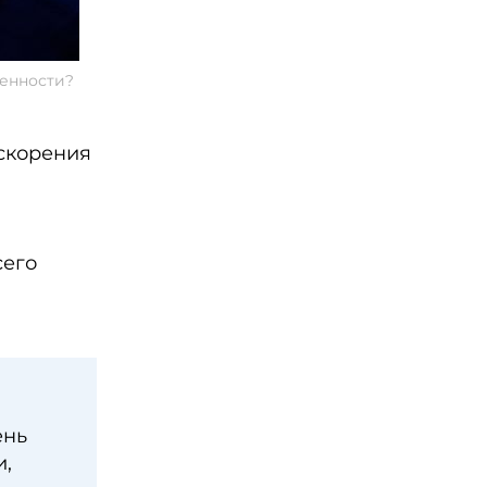
венности?
скорения
сего
ень
и,