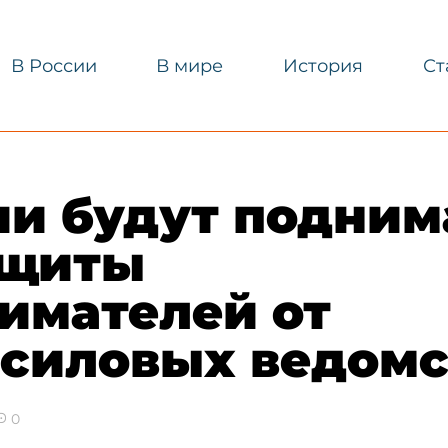
В России
В мире
История
Ст
ии будут подним
ащиты
имателей от
 силовых ведомс
0