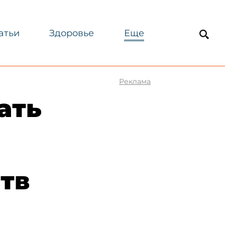
атьи
Здоровье
Еще
Реклама
ать
тв