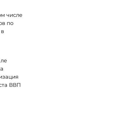
ом числе
ов по
 в
але
ка
лизация
ста ВВП