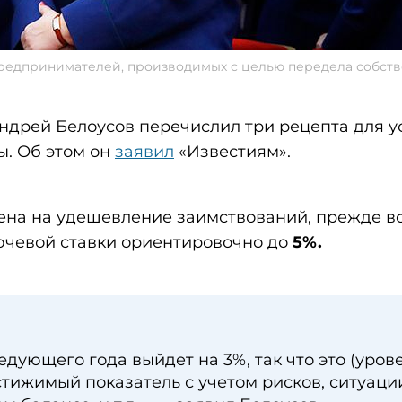
 предпринимателей, производимых с целью передела собст
дрей Белоусов перечислил три рецепта для у
ы. Об этом он
заявил
«Известиям».
ена на удешевление заимствований, прежде в
чевой ставки ориентировочно до
5%.
едующего года выйдет на 3%, так что это (уров
тижимый показатель с учетом рисков, ситуаци