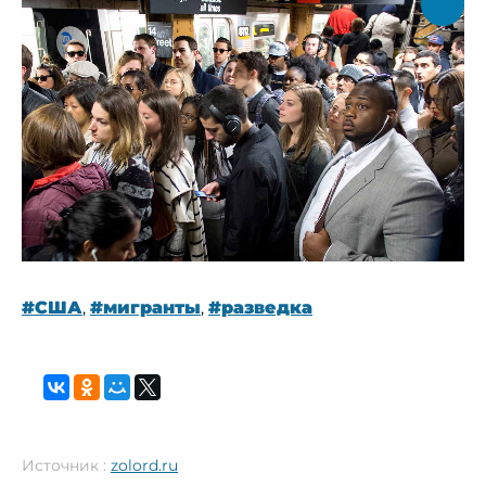
#США
,
#мигранты
,
#разведка
Источник :
zolord.ru