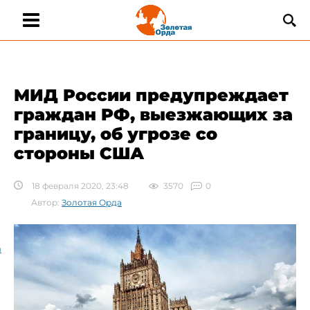
МИД России предупреждает
граждан РФ, выезжающих за
границу, об угрозе со
стороны США
18 февраля 2020, 23:48
3570
0
Автор:
Золотая Орда
а