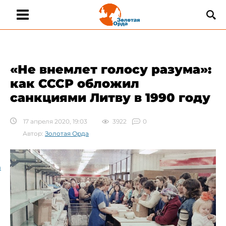
​«Не внемлет голосу разума»:
как СССР обложил
санкциями Литву в 1990 году
17 апреля 2020, 19:03
3922
0
Автор:
Золотая Орда
а