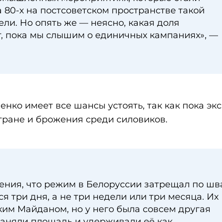
а 80-х на постсоветском пространстве такой
ли. Но опять же — неясно, какая доля
, пока мы слышим о единичных кампаниях», —
нко имеет все шансы устоять, так как пока эк
тране и брожения среди силовиков.
щения, что режим в Белоруссии затрещал по шв
я три дня, а не три недели или три месяца. Их
ким Майданом, но у него была совсем другая
аняли площадь и удерживали её как