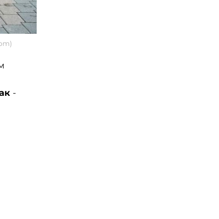
om)
м
ак
-