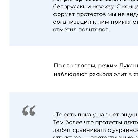
белорусским ноу-хау. С конц
формат протестов мы не виде
организаций к ним примкнет
отметил политолог.
По его словам, режим Лукаше
наблюдают раскола элит в с
«То есть пока у нас нет ощу
Тем более что протесты длятс
любят сравнивать с украинс
структура — протестующие з