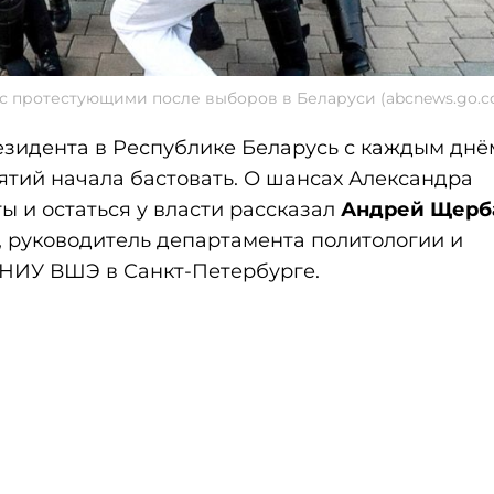
с протестующими после выборов в Беларуси (abcnews.go.c
езидента в Республике Беларусь с каждым днё
ятий начала бастовать. О шансах Александра
ы и остаться у власти рассказал
Андрей Щерб
, руководитель департамента политологии и
НИУ ВШЭ в Санкт-Петербурге.