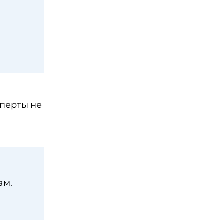
сперты не
ам.