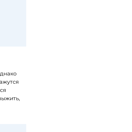
Однако
кажутся
тся
выжить,