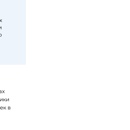
х
и
о
ах
ики
ек в