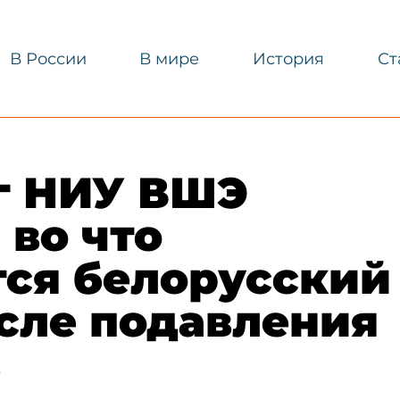
В России
В мире
История
Ст
г НИУ ВШЭ​
 во что
тся белорусский
сле подавления
в