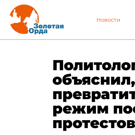
Новости
​Политоло
объяснил,
преврати
режим по
протесто