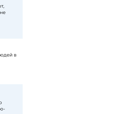
т,
 не
людей в
р
ю-