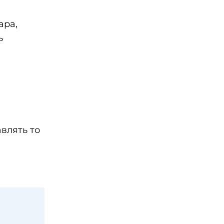
ара,
ь
влять то