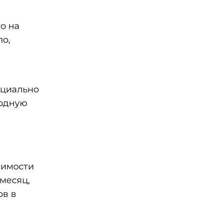
о на
ло,
ециально
годную
симости
 месяц,
ов в