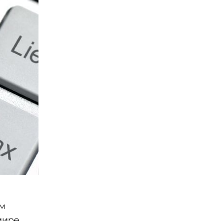
ым
мире