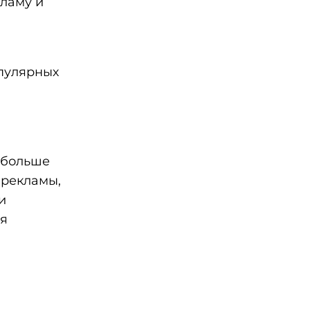
кламу и
опулярных
й больше
 рекламы,
и
ся