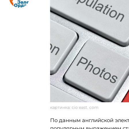
картинка: cio east. com
По данным английской элект
популярным выражением ста