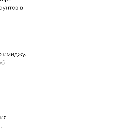
аунтов в
о имиджу.
об
ция
,