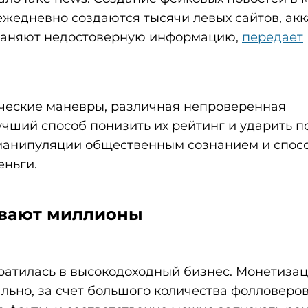
ежедневно создаются тысячи левых сайтов, акк
траняют недостоверную информацию,
передает
ические маневры, различная непроверенная
учший способ понизить их рейтинг и ударить п
а манипуляции общественным сознанием и спос
еньги.
ывают миллионы
ратилась в высокодоходный бизнес. Монетиза
льно, за счет большого количества фолловеров