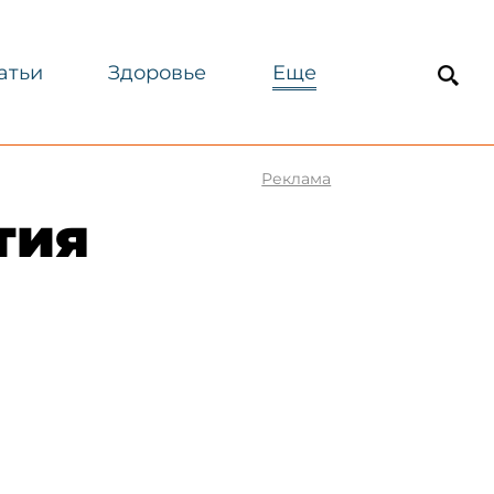
атьи
Здоровье
Еще
Реклама
тия