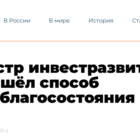
В России
В мире
История
Ст
стр инвестразви
ашёл способ
 благосостояния
0