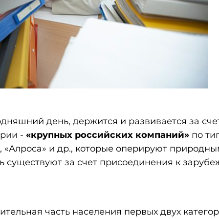
дняшний день, держится и развивается за сче
ории -
«крупных российских компаний»
по ти
», «Алроса» и др., которые оперируют природн
сть существуют за счет присоединения к заруб
чительная часть населения первых двух катего