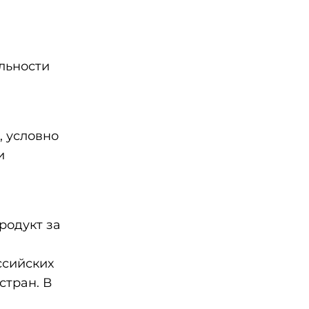
льности
, условно
и
родукт за
ссийских
стран. В