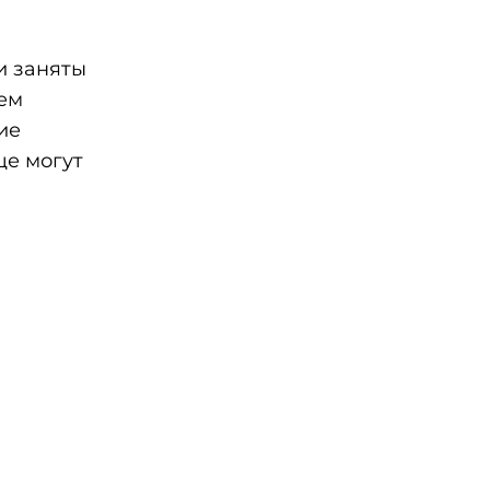
и заняты
ем
ие
ще могут