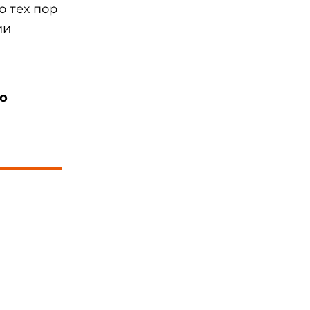
о тех пор
ми
го