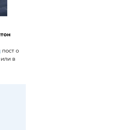
тон
л
пост о
 или в