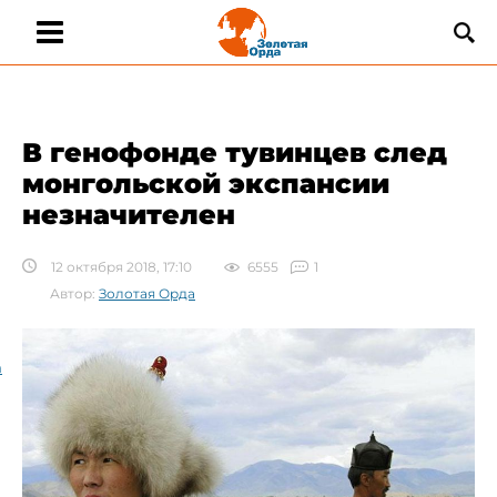
В генофонде тувинцев след
монгольской экспансии
незначителен
12 октября 2018, 17:10
6555
1
Автор:
Золотая Орда
а