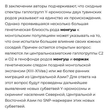
В заключении авторы подчеркивают, что сходные
спектры гаплогрупп Y-хромосомы двух тувинских
родов указывают на единство их происхождения.
Однако проявившаяся несколько большая
генетическая близость рода
монгуш
к
монгольским популяциям может указывать на то,
что они испытали большее влияние своих южных
соседей. Причем остается открытым вопрос:
являются ли центральноазиатские гаплогруппы C2
и О2 в генофонде родов
монгуш
и
ооржак
генетическим следом поздней монгольской
экспансии (XIII-XIVвв.) или же более ранних
миграций из Центральной Азии? Для ответа на
этот вопрос будут проведены дальнейшее
выявление новых субветвей Y-хромосомы и
скрининг населения Северной, Центральной и
Восточной Азии по SNP-маркерам этих новых
субветвей.