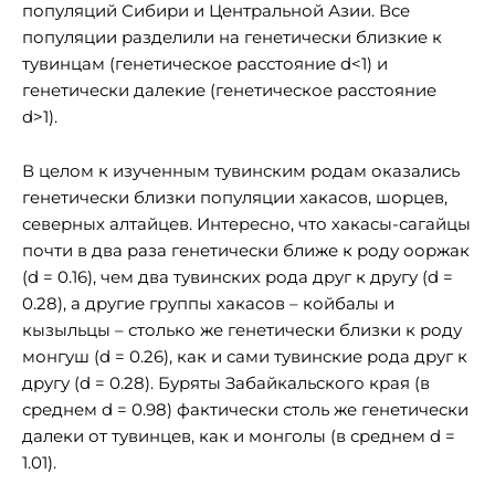
популяций Сибири и Центральной Азии. Все
популяции разделили на генетически близкие к
тувинцам (генетическое расстояние d<1) и
генетически далекие (генетическое расстояние
d>1).
В целом к изученным тувинским родам оказались
генетически близки популяции хакасов, шорцев,
северных алтайцев. Интересно, что хакасы-сагайцы
почти в два раза генетически ближе к роду ооржак
(d = 0.16), чем два тувинских рода друг к другу (d =
0.28), а другие группы хакасов – койбалы и
кызыльцы – столько же генетически близки к роду
монгуш (d = 0.26), как и сами тувинские рода друг к
другу (d = 0.28). Буряты Забайкальского края (в
среднем d = 0.98) фактически столь же генетически
далеки от тувинцев, как и монголы (в среднем d =
1.01).