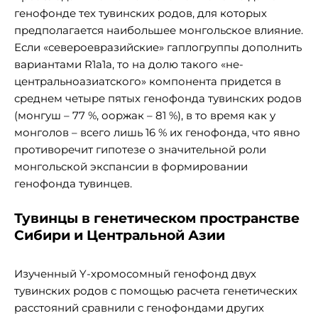
генофонде тех тувинских родов, для которых
предполагается наибольшее монгольское влияние.
Если «североевразийские» гаплогруппы дополнить
вариантами R1a1a, то на долю такого «не-
центральноазиатского» компонента придется в
среднем четыре пятых генофонда тувинских родов
(монгуш – 77 %, ооржак – 81 %), в то время как у
монголов – всего лишь 16 % их генофонда, что явно
противоречит гипотезе о значительной роли
монгольской экспансии в формировании
генофонда тувинцев.
Тувинцы в генетическом пространстве
Сибири и Центральной Азии
Изученный Y-хромосомный генофонд двух
тувинских родов с помощью расчета генетических
расстояний сравнили с генофондами других