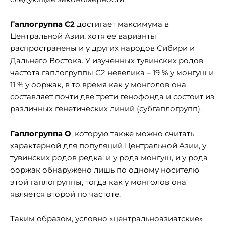
Гаплогруппа С2
достигает максимума в
Центральной Азии, хотя ее варианты
распространены и у других народов Сибири и
Дальнего Востока. У изученных тувинских родов
частота гаплогруппы С2 невелика – 19 % у монгуш и
11 % у ооржак, в то время как у монголов она
составляет почти две трети генофонда и состоит из
различных генетических линий (субгаплогрупп).
Гаплогруппа О
, которую также можно считать
характерной для популяций Центральной Азии, у
тувинских родов редка: и у рода монгуш, и у рода
ооржак обнаружено лишь по одному носителю
этой гаплогруппы, тогда как у монголов она
является второй по частоте.
Таким образом, условно «центральноазиатские»