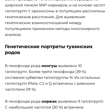
широкой панели SNP-маркеров, и на основе частот
гаплогрупп Y-хромосомы в популяциях рассчитаны
генетические расстояния. Для выявления
генетических взаимоотношений между
популяциями применили методы многомерного
анализа.
Генетические портреты тувинских
родов
В генофонде рода
монгуш
выявлено 10
гаплогрупп. Более трети генофонда (39 %)
составили субветви гаплогруппы N. Из остальных
гаплогрупп R1a1a, C2 и Q встречены с равными
частотами (19 %).
В генофонде рода
ооржак
выявлено 9 гаплогрупп.
С наибольшей частотой (30 %) встречена