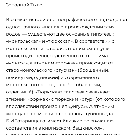
Западной Тыве.
В рамках историко-этнографического подхода нет
однозначного мнения о происхождении этих
родов — существуют две основные гипотезы:
«монгольская» и «тюркская». В соответствии с
монгольской гипотезой, этноним «монгуш»
происходит непосредственно от этнонима
«монгол», а этноним «ооржак» происходит от
старомонгольского «огурчак» (брошенный,
покинутый, одинокий) и современного
монгольского «оорцог» (обособленный,
отдельный). «Тюркская» гипотеза связывает
этноним «ооржак» с тюркским «огур» (от которого
впоследствии произошел «уйгур»). А этноним
«монгуш», по мнению тюрколога-тувиноведа
Б.И.Татаринцева, имеет близкие по звучанию
соответствия в киргизском, башкирском,