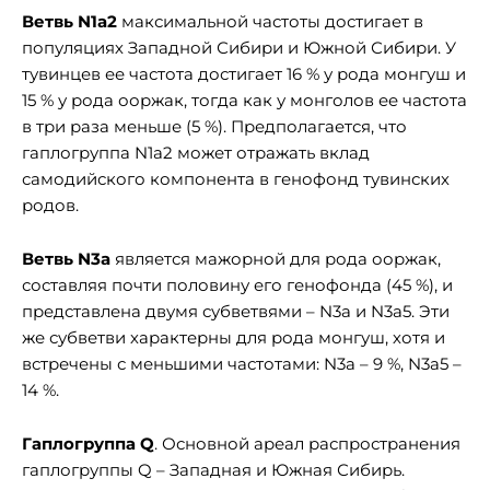
Ветвь N1a2
максимальной частоты достигает в
популяциях Западной Сибири и Южной Сибири. У
тувинцев ее частота достигает 16 % у рода монгуш и
15 % у рода ооржак, тогда как у монголов ее частота
в три раза меньше (5 %). Предполагается, что
гаплогруппа N1a2 может отражать вклад
самодийского компонента в генофонд тувинских
родов.
Ветвь N3a
является мажорной для рода ооржак,
составляя почти половину его генофонда (45 %), и
представлена двумя субветвями – N3a и N3a5. Эти
же субветви характерны для рода монгуш, хотя и
встречены с меньшими частотами: N3a – 9 %, N3a5 –
14 %.
Гаплогруппа Q
. Основной ареал распространения
гаплогруппы Q – Западная и Южная Сибирь.