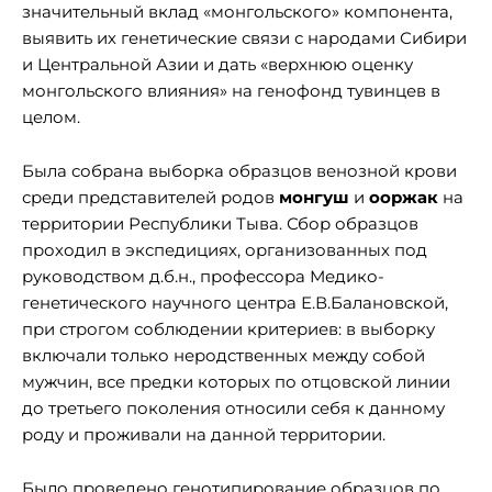
значительный вклад «монгольского» компонента,
выявить их генетические связи с народами Сибири
и Центральной Азии и дать «верхнюю оценку
монгольского влияния» на генофонд тувинцев в
целом.
Была собрана выборка образцов венозной крови
среди представителей родов
монгуш
и
ооржак
на
территории Республики Тыва. Сбор образцов
проходил в экспедициях, организованных под
руководством д.б.н., профессора Медико-
генетического научного центра Е.В.Балановской,
при строгом соблюдении критериев: в выборку
включали только неродственных между собой
мужчин, все предки которых по отцовской линии
до третьего поколения относили себя к данному
роду и проживали на данной территории.
Было проведено генотипирование образцов по