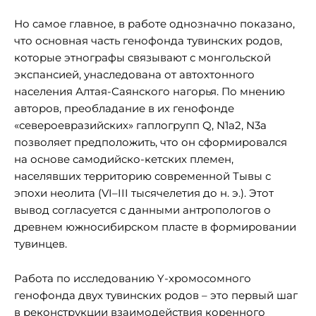
Но самое главное, в работе однозначно показано,
что основная часть генофонда тувинских родов,
которые этнографы связывают с монгольской
экспансией, унаследована от автохтонного
населения Алтая-Саянского нагорья. По мнению
авторов, преобладание в их генофонде
«североевразийских» гаплогрупп Q, N1a2, N3a
позволяет предположить, что он сформировался
на основе самодийско-кетских племен,
населявших территорию современной Тывы с
эпохи неолита (VI–III тысячелетия до н. э.). Этот
вывод согласуется с данными антропологов о
древнем южносибирском пласте в формировании
тувинцев.
Работа по исследованию Y-хромосомного
генофонда двух тувинских родов – это первый шаг
в реконструкции взаимодействия коренного