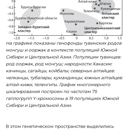
На графике показаны генофонды тувинских родов
монгуш и ооржак в контексте популяций Южной
Сибири и Центральной Азии. Популяции тувинцев:
род ооржак, род монгуш; народности Хакасии:
качинцы, сагайцы, койбалы; северных алтайцев:
челканцы, тубалары, кумандинцы; южных алтайцев:
алтай-кижи, теленгиты. График многомерного
шкалирования построен по частотам 75
гаплогрупп Y-хромосомы в 19 популяциях Южной
Сибири и Центральной Азии.
В этом генетическом пространстве выделились