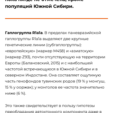
популяций Южной Сибири.
Гаплогруппа R1a1a
. В пределах паневразийской
гаплогруппы R1a1a выделяют две крупные
генетические линии (субгаплогруппы):
«европейскую» (маркер M458) и «азиатскую»
(маркер Z93), почти отсутствующую на территории
Европы (Балановский, 2015) и с наибольшей
частотой встречающуюся в Южной Сибири и в
северном Индостане. Она составляет ощутимую
часть генофондов тувинских родов (19 % у монгуш,
15 % у ооржак); у монголов ее частота значительно
ниже (6 %).
Это также свидетельствует в пользу гипотезы
преобладания автохтонного компонента даже в