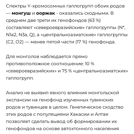
Спектры Y-хромосомных гаплогрупп обоих родов
—
монгуш
и
ооржак
- оказались сходными. В
среднем две трети их генофондов (63 %)
составляют «североевразийские» гаплогруппы (N*,
N1a2, N3a, Q), а «центральноазиатские» гаплогруппы
(C2, O2) — менее пятой части (17 %) генофонда.
Для монголов наблюдается прямо
противоположное соотношение: 10 %
«североевразийских» и 75 % «центральноазиатских»
гаплогрупп.
Анализ не выявил явного влияния монгольской
экспансии на генофонд изученных тувинских
родов и тувинцев в целом. Генетическое сходство
этих родов с популяциями Хакасии и Алтая
позволяет сделать вывод об формировании их
генофондов на основе автохтонного населения