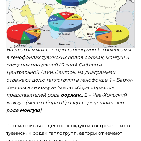
На диаграммах спектры гаплогрупп Y-хромосомы
в генофондах тувинских родов ооржак, монгуш и
соседних популяций Южной Сибири и
Центральной Азии. Секторы на диаграммах
отражают долю гаплогрупп в генофонде. 1 – Барун-
Хемчикский кожуун (место сбора образцов
представителей рода
ооржак
); 2 – Чаа-Хольский
кожуун (место сбора образцов представителей
рода
монгуш
).
Рассматривая отдельно каждую из встреченных в
тувинских родах гаплогрупп, авторы отмечают
следующие закономерности.