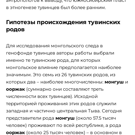
антропологов к выводу, что южносибирский пласт
в этногенезе тувинцев был более ранним.
Гипотезы происхождения тувинских
родов
Для исследования монгольского следа в
генофонде тувинцев авторы работы выбрали
именно те тувинские рода, для которых
монгольское влияние предполагается наиболее
значимым. Это семь из 26 тувинских родов, из
которых два – наиболее многочисленны:
монгуш
и
ооржак
(суммарно они составляют треть
численности всех тувинцев). Исходной
территорией проживания этих родов служили
западная и частично центральная Тыва. Сегодня
представители рода
монгуш
(около 57.5 тысяч
человек) проживают по всей республике, а рода
ооржак
(около 25 тысяч человек) – в основном в