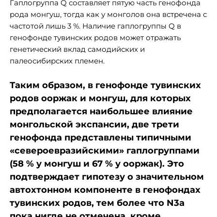
Гаплогруппа Q составляет пятую часть генофонда
рода монгуш, тогда как у монголов она встречена с
частотой лишь 3 %. Наличие гаплогруппы Q в
генофонде тувинских родов может отражать
генетический вклад самодийских и
палеосибирских племен.
Таким образом, в генофонде тувинских
родов ооржак и монгуш, для которых
предполагается наибольшее влияние
монгольской экспансии, две трети
генофонда представлены типичными
«североевразийскими» гаплогруппами
(58 % у монгуш и 67 % у ооржак). Это
подтверждает гипотезу о значительном
автохтонном компоненте в генофондах
тувинских родов, тем более что N3a
пока нигде не отмечена, кроме