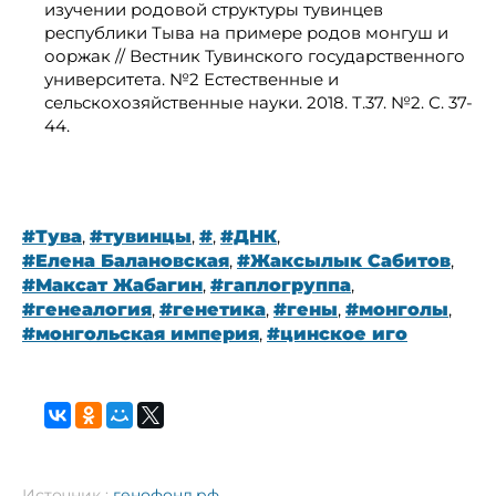
изучении родовой структуры тувинцев
республики Тыва на примере родов монгуш и
ооржак // Вестник Тувинского государственного
университета. №2 Естественные и
сельскохозяйственные науки. 2018. Т.37. №2. С. 37-
44.
#Тува
,
#тувинцы
,
#
,
#ДНК
,
#Елена Балановская
,
#Жаксылык Сабитов
,
#Максат Жабагин
,
#гаплогруппа
,
#генеалогия
,
#генетика
,
#гены
,
#монголы
,
#монгольская империя
,
#цинское иго
Источник :
генофонд.рф