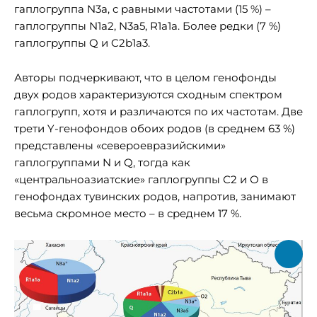
гаплогруппа N3a, с равными частотами (15 %) –
гаплогруппы N1a2, N3a5, R1a1a. Более редки (7 %)
гаплогруппы Q и C2b1a3.
Авторы подчеркивают, что в целом генофонды
двух родов характеризуются сходным спектром
гаплогрупп, хотя и различаются по их частотам. Две
трети Y-генофондов обоих родов (в среднем 63 %)
представлены «cевероевразийскими»
гаплогруппами N и Q, тогда как
«центральноазиатские» гаплогруппы С2 и О в
генофондах тувинских родов, напротив, занимают
весьма скромное место – в среднем 17 %.