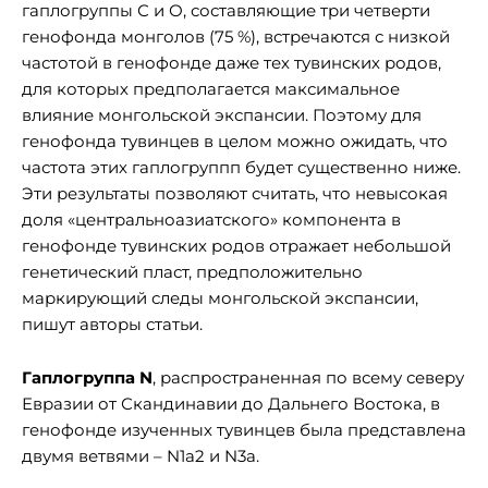
гаплогруппы С и О, составляющие три четверти
генофонда монголов (75 %), встречаются с низкой
частотой в генофонде даже тех тувинских родов,
для которых предполагается максимальное
влияние монгольской экспансии. Поэтому для
генофонда тувинцев в целом можно ожидать, что
частота этих гаплогруппп будет существенно ниже.
Эти результаты позволяют считать, что невысокая
доля «центральноазиатского» компонента в
генофонде тувинских родов отражает небольшой
генетический пласт, предположительно
маркирующий следы монгольской экспансии,
пишут авторы статьи.
Гаплогруппа N
, распространенная по всему северу
Евразии от Скандинавии до Дальнего Востока, в
генофонде изученных тувинцев была представлена
двумя ветвями – N1a2 и N3a.