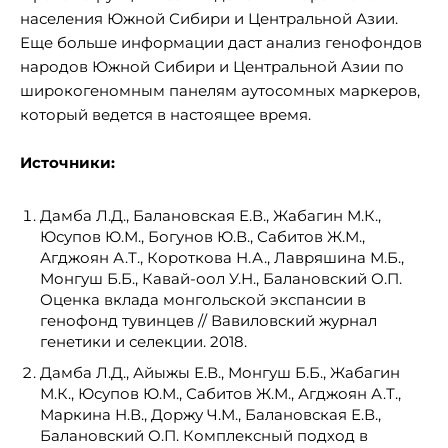
населения Южной Сибири и Центральной Азии.
Еще больше информации даст анализ генофондов
народов Южной Сибири и Центральной Азии по
широкогеномным панелям аутосомных маркеров,
который ведется в настоящее время.
Источники:
Дамба Л.Д., Балановская Е.В., Жабагин М.К.,
Юсупов Ю.М., Богунов Ю.В., Сабитов Ж.М.,
Агджоян А.Т., Короткова Н.А., Лавряшина М.Б.,
Монгуш Б.Б., Кавай-оол У.Н., Балановский О.П.
Оценка вклада монгольской экспансии в
генофонд тувинцев // Вавиловский журнал
генетики и селекции. 2018.
Дамба Л.Д., Айыжы Е.В., Монгуш Б.Б., Жабагин
М.К., Юсупов Ю.М., Сабитов Ж.М., Агджоян А.Т.,
Маркина Н.В., Доржу Ч.М., Балановская Е.В.,
Балановский О.П. Комплексный подход в