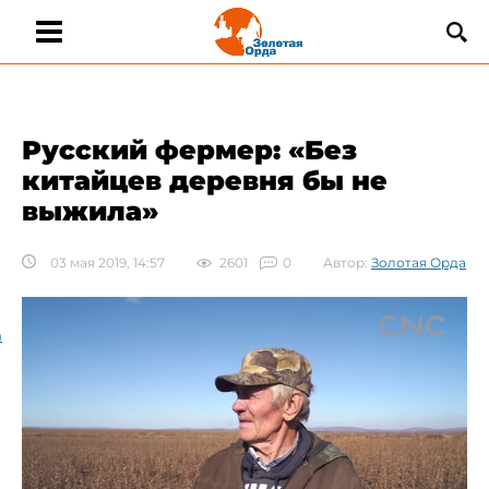
Русский фермер: «Без
китайцев деревня бы не
выжила»
03 мая 2019, 14:57
2601
0
Автор:
Золотая Орда
а