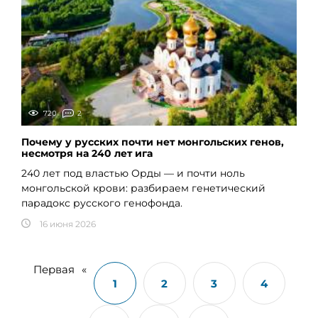
720
2
Почему у русских почти нет монгольских генов,
несмотря на 240 лет ига
240 лет под властью Орды — и почти ноль
монгольской крови: разбираем генетический
парадокс русского генофонда.
16 июня 2026
Первая
«
1
2
3
4