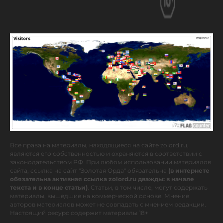
Все права на материалы, находящиеся на сайте zolord.ru,
являются его собственностью и охраняются в соответствии с
законодательством РФ. При любом использовании материалов
сайта, ссылка на сайт "Золотая Орда" обязательна
(в интернете
обязательна активная ссылка zolord.ru дважды: в начале
текста и в конце статьи)
. Статьи, в том числе, могут содержать
материалы, вышедшие на коммерческой основе. Мнение
авторов материалов может не совпадать с мнением редакции.
Настоящий ресурс содержит материалы 18+