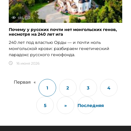
693
2
Почему у русских почти нет монгольских генов,
несмотря на 240 лет ига
240 лет под властью Орды — и почти ноль
монгольской крови: разбираем генетический
парадокс русского генофонда.
16 июня 2026
Первая
«
1
2
3
4
5
»
Последняя