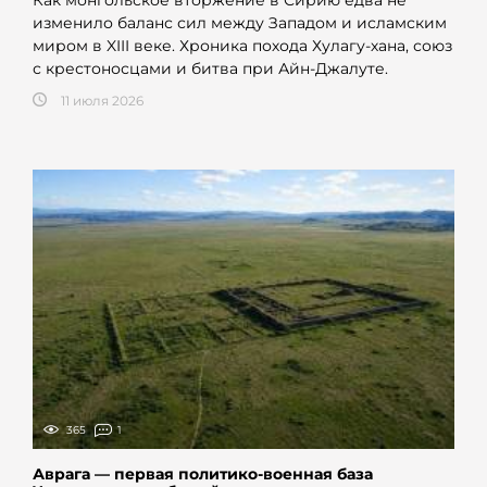
Как монгольское вторжение в Сирию едва не
изменило баланс сил между Западом и исламским
миром в XIII веке. Хроника похода Хулагу-хана, союз
с крестоносцами и битва при Айн-Джалуте.
11 июля 2026
365
1
Аврага — первая политико-военная база