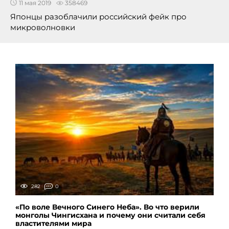
11 мая 2019
358469
Японцы разоблачили российский фейк про
микроволновки
282
0
«По воле Вечного Синего Неба». Во что верили
монголы Чингисхана и почему они считали себя
властителями мира