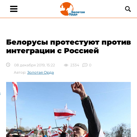
Белорусы протестуют против
интеграции с Россией
08 декабря 2019, 15:22
2334
0
Автор:
Золотая Орда
а