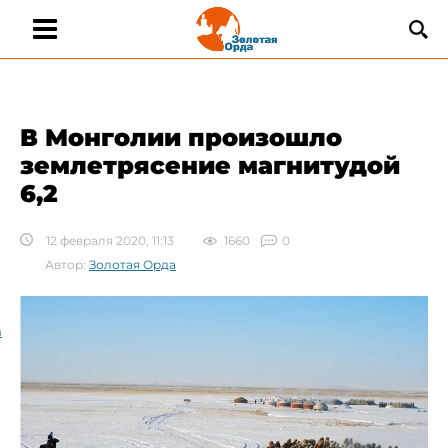
​В Монголии произошло
землетрясение магнитудой
6,2
12 февраля 2020, 11:13
1660
0
Автор:
Золотая Орда
а