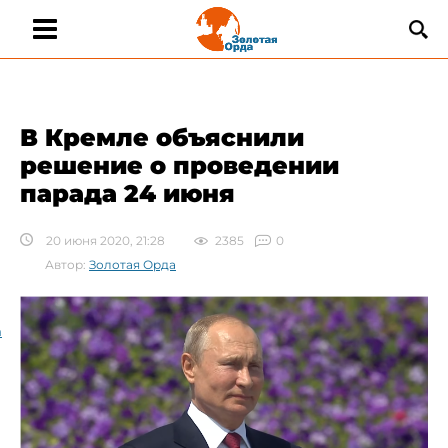
В Кремле объяснили
решение о проведении
парада 24 июня
20 июня 2020, 21:28
2385
0
Автор:
Золотая Орда
а