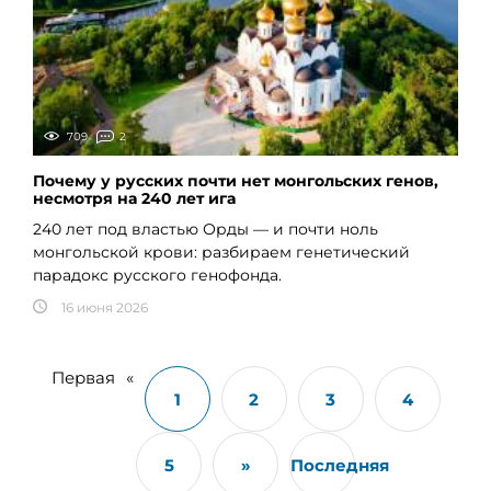
709
2
Почему у русских почти нет монгольских генов,
несмотря на 240 лет ига
240 лет под властью Орды — и почти ноль
монгольской крови: разбираем генетический
парадокс русского генофонда.
16 июня 2026
Первая
«
1
2
3
4
5
»
Последняя