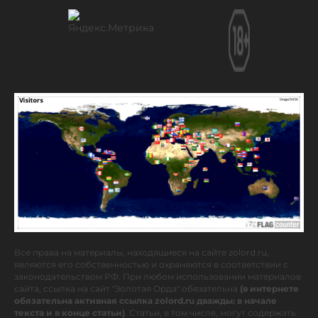
Все права на материалы, находящиеся на сайте zolord.ru,
являются его собственностью и охраняются в соответствии с
законодательством РФ. При любом использовании материалов
сайта, ссылка на сайт "Золотая Орда" обязательна
(в интернете
обязательна активная ссылка zolord.ru дважды: в начале
текста и в конце статьи)
. Статьи, в том числе, могут содержать