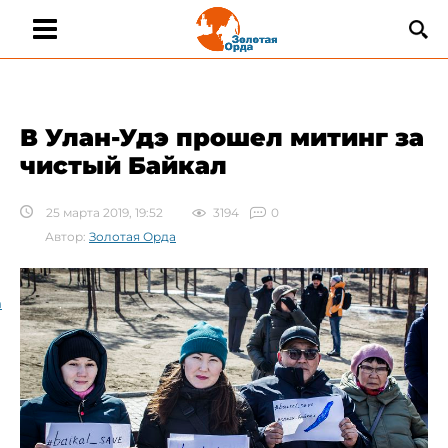
В Улан-Удэ прошел митинг за
чистый Байкал
25 марта 2019, 19:52
3194
0
Автор:
Золотая Орда
а