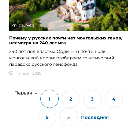
719
2
Почему у русских почти нет монгольских генов,
несмотря на 240 лет ига
240 лет под властью Орды — и почти ноль
монгольской крови: разбираем генетический
парадокс русского генофонда.
16 июня 2026
Первая
«
1
2
3
4
5
»
Последняя