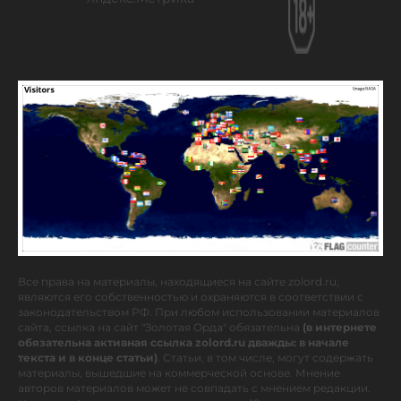
Все права на материалы, находящиеся на сайте zolord.ru,
являются его собственностью и охраняются в соответствии с
законодательством РФ. При любом использовании материалов
сайта, ссылка на сайт "Золотая Орда" обязательна
(в интернете
обязательна активная ссылка zolord.ru дважды: в начале
текста и в конце статьи)
. Статьи, в том числе, могут содержать
материалы, вышедшие на коммерческой основе. Мнение
авторов материалов может не совпадать с мнением редакции.