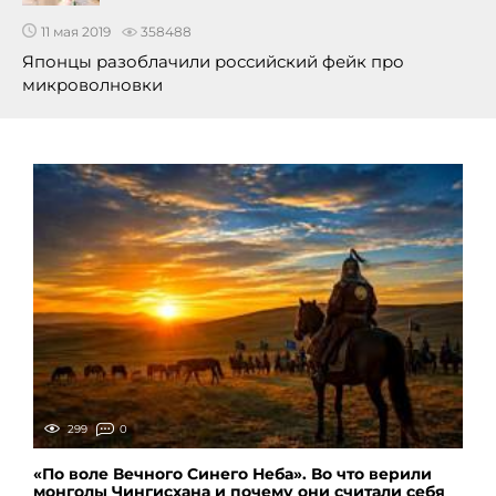
11 мая 2019
358488
Японцы разоблачили российский фейк про
микроволновки
299
0
«По воле Вечного Синего Неба». Во что верили
монголы Чингисхана и почему они считали себя