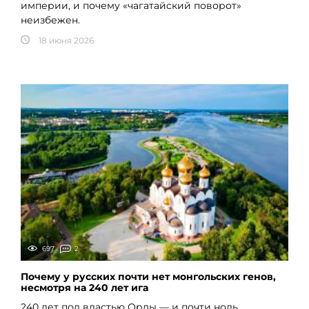
империи, и почему «чагатайский поворот»
неизбежен.
18 июня 2026
697
2
Почему у русских почти нет монгольских генов,
несмотря на 240 лет ига
240 лет под властью Орды — и почти ноль