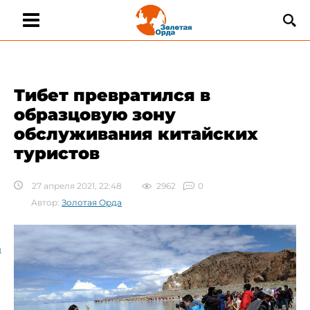
​Тибет превратился в
образцовую зону
обслуживания китайских
туристов
27 апреля 2021, 22:48
2962
0
Автор:
Золотая Орда
а